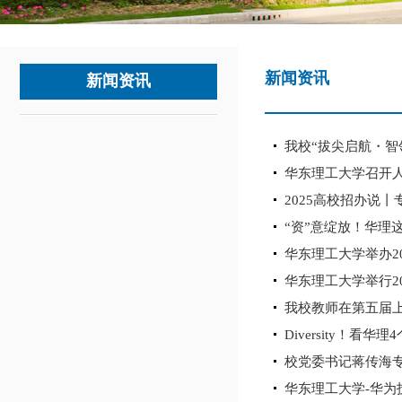
新闻资讯
新闻资讯
我校“拔尖启航・智
华东理工大学召开
2025高校招办说
“资”意绽放！华理
华东理工大学举办20
华东理工大学举行2
我校教师在第五届
Diversity！看
校党委书记蒋传海
华东理工大学-华为技